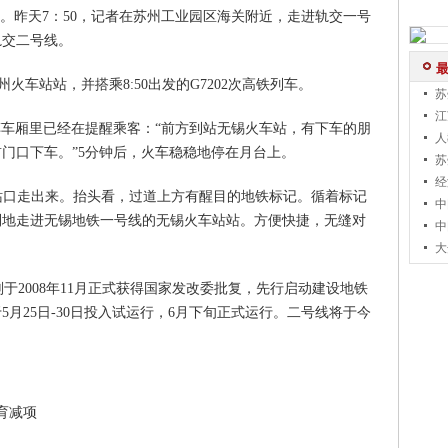
”。昨天7：50，记者在苏州工业园区海关附近，走进轨交一号
轨交二号线。
站站，并搭乘8:50出发的G7202次高铁列车。
苏
江
车厢里已经在提醒乘客：“前方到站无锡火车站，有下车的朋
人
门口下车。”5分钟后，火车稳稳地停在月台上。
苏
经
站口走出来。抬头看，过道上方有醒目的地铁标记。循着标记
中
利地走进无锡地铁一号线的无锡火车站站。方便快捷，无缝对
中
大
008年11月正式获得国家发改委批复，先行启动建设地铁
月25日-30日投入试运行，6月下旬正式运行。二号线将于今
育减项