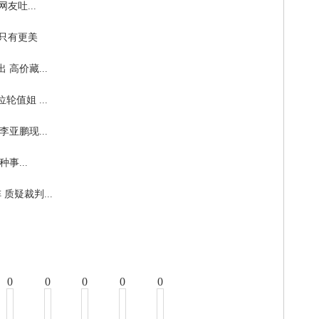
友吐...
只有更美
高价藏...
值姐 ...
亚鹏现...
...
疑裁判...
0
0
0
0
0