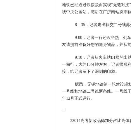
地铁已经通过铁接驳而实现“无缝对接
线中央公园站，随后在广济南站换乘
8：35，记者走出轨交二号线苏州火车
9:00，记者一行还没坐热，列车
友请提前准备好您的随身物品，并从前
9:10，记者从火车站B1楼的出
一前行，大约15分钟左右，记者很顺
接，给记者留下了深刻的印象。
据悉，无锡地铁第一轮建设规划于2
一号线和地铁二号线两条线。一号线于5
年12月正式运行。
32014高考新政品德加分占比高体