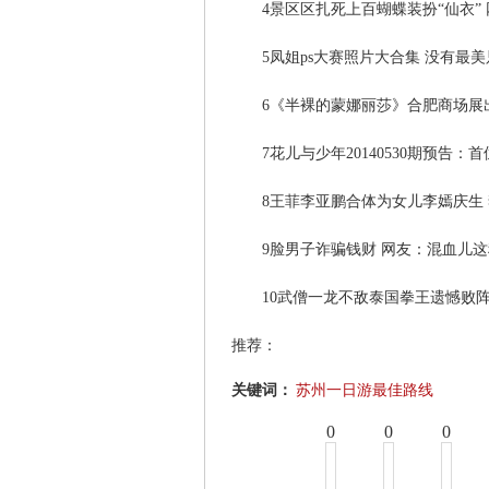
4景区区扎死上百蝴蝶装扮“仙衣” 网
5凤姐ps大赛照片大合集 没有最美
6《半裸的蒙娜丽莎》合肥商场展出 
7花儿与少年20140530期预告：首位轮
8王菲李亚鹏合体为女儿李嫣庆生 李
9脸男子诈骗钱财 网友：混血儿这种事
10武僧一龙不敌泰国拳王遗憾败阵 质
推荐：
关键词：
苏州一日游最佳路线
0
0
0