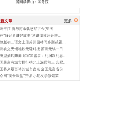
漫园杨青山：国务院…
最新文章
更多
州平江 街与河承载悠然古今(组图
苏“好记者讲好故事”巡讲团苏州开讲…
教版初二语文上册苏州园林同步测试题…
州轨交无锡地铁无缝对接 苏州无锡一日…
济型酒店阵痛 如家加盟者：利润跟利息…
国最富有城市排行榜北上深居前三 合肥…
国将来最富裕的城市盘点 全国最富省份…
众网“美食课堂”开课 小朋友学做紫菜…